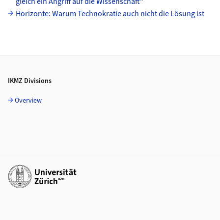
gleich ein Angriff auf die Wissenschaft“
Horizonte: Warum Technokratie auch nicht die Lösung ist
Footer
IKMZ Divisions
Overview
Additional links