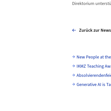
Direktorium unterstü
Zurück zur News
Unterseiten
New People at th
IKMZ Teaching Aw
Absolvierendenfei
Generative AI is T