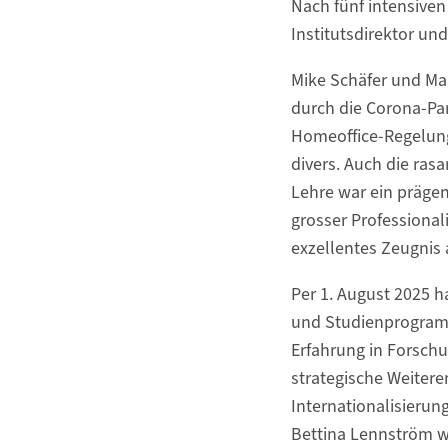
Nach fünf intensive
Institutsdirektor u
Mike Schäfer und Mar
durch die Corona-P
Homeoffice-Regelunge
divers. Auch die ras
Lehre war ein prägen
grosser Professionali
exzellentes Zeugnis 
Per 1. August 2025 h
und Studienprogramm
Erfahrung in Forsch
strategische Weiter
Internationalisierung
Bettina Lennström wi