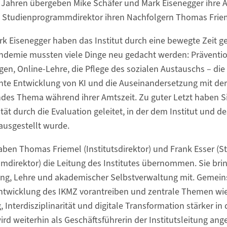
n Jahren übergeben Mike Schäfer und Mark Eisenegger ihre 
nd Studienprogrammdirektor ihren Nachfolgern Thomas Friem
k Eisenegger haben das Institut durch eine bewegte Zeit ge
andemie mussten viele Dinge neu gedacht werden: Präven
n, Online-Lehre, die Pflege des sozialen Austauschs – die 
ante Entwicklung von KI und die Auseinandersetzung mit der
des Thema während ihrer Amtszeit. Zu guter Letzt haben Sie
tät durch die Evaluation geleitet, in der dem Institut und 
ausgestellt wurde.
aben Thomas Friemel (Institutsdirektor) und Frank Esser (Stv
direktor) die Leitung des Institutes übernommen. Sie brin
ung, Lehre und akademischer Selbstverwaltung mit. Gemein
entwicklung des IKMZ vorantreiben und zentrale Themen wi
, Interdisziplinarität und digitale Transformation stärker i
rd weiterhin als Geschäftsführerin der Institutsleitung an