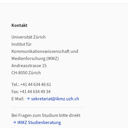
Footer
Kontakt
Universität Zürich
Institut für
Kommunikationswissenschaft und
Medienforschung (IKMZ)
Andreasstrasse 15
CH-8050 Zürich
Tel.: +41 44 634 46 61
Fax: +41 44 634 49 34
E-Mail:
sekretariat@ikmz.uzh.ch
Bei Fragen zum Studium bitte direkt
IKMZ Studienberatung